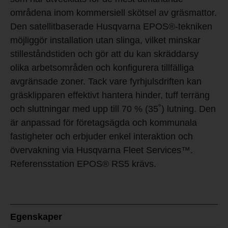
områdena inom kommersiell skötsel av gräsmattor.
Den satellitbaserade Husqvarna EPOS®-tekniken
möjliggör installation utan slinga, vilket minskar
stilleståndstiden och gör att du kan skräddarsy
olika arbetsområden och konfigurera tillfälliga
avgränsade zoner. Tack vare fyrhjulsdriften kan
gräsklipparen effektivt hantera hinder, tuff terräng
och sluttningar med upp till 70 % (35˚) lutning. Den
är anpassad för företagsägda och kommunala
fastigheter och erbjuder enkel interaktion och
övervakning via Husqvarna Fleet Services™.
Referensstation EPOS® RS5 krävs.
Egenskaper