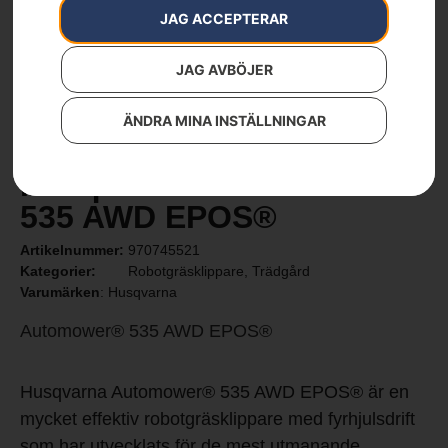
JAG ACCEPTERAR
JAG AVBÖJER
ÄNDRA MINA INSTÄLLNINGAR
Husqvarna Automower®
535 AWD EPOS®
Artikelnummer:
970745521
Kategorier:
Robotgräsklippare
,
Trädgård
Varumärken
:
Husqvarna
Automower® 535 AWD EPOS®
Husqvarna Automower® 535 AWD EPOS® är en
mycket effektiv robotgräsklippare med fyrhjulsdrift
som har utvecklats för de mest utmanande