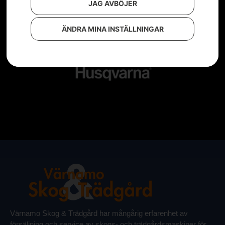
JAG AVBÖJER
ÄNDRA MINA INSTÄLLNINGAR
Värnamo Skog & Trädgård har mångårig erfarenhet av
försäljning och service av skogs- och trädgårdsmaskiner för