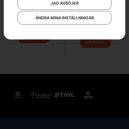
JAG AVBÖJER
Husqvarna
Husqvarna
ÄNDRA MINA INSTÄLLNINGAR
Automower® 535 AWD
Automower® 435X
EPOS®
AWD NERA med
slinglös teknik
LÄS MER
LÄS MER