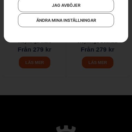
JAG AVBÖJER
ÄNDRA MINA INSTÄLLNINGAR
Röjklinga Maxi
Röjklinga Scarlett
Från
279
kr
Från
279
kr
LÄS MER
LÄS MER