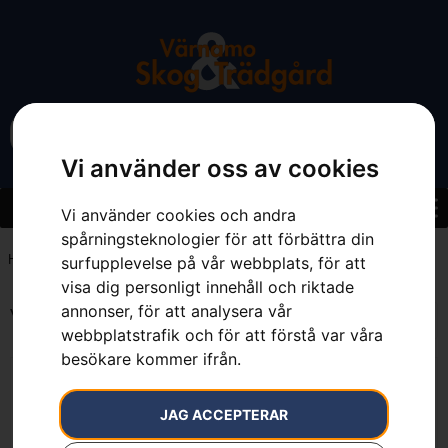
Vi använder oss av cookies
Vi använder cookies och andra
spårningsteknologier för att förbättra din
Hem
»
Sortiment
»
Skog
»
Skärutrustning
»
Röjsågsklingor
surfupplevelse på vår webbplats, för att
visa dig personligt innehåll och riktade
annonser, för att analysera vår
Visar alla 2 resultat
webbplatstrafik och för att förstå var våra
besökare kommer ifrån.
JAG ACCEPTERAR