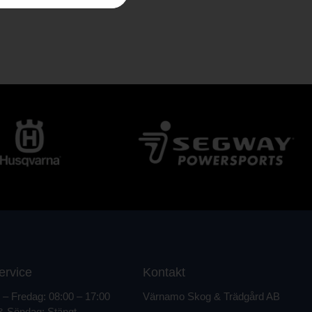
ervice
Kontakt
– Fredag: 08:00 – 17:00
Värnamo Skog & Trädgård AB
& Söndag: Stängt