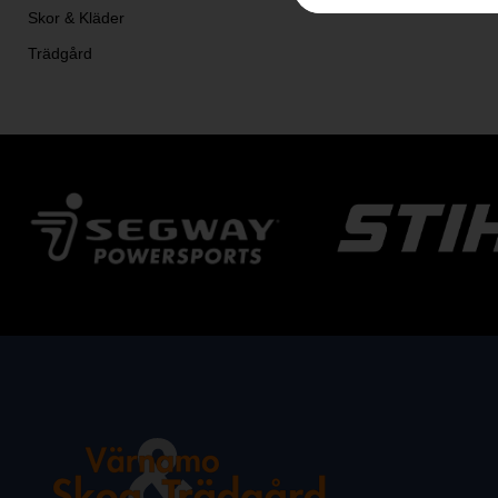
Skor & Kläder
Trädgård