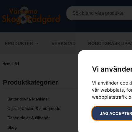
PRODUKTER
VERKSTAD
ROBOTGRÄSKLIPP
Hem
»
5 l
Vi använder
Inga resultat
Produktkategorier​
Vi använder cooki
vår webbplats, för
webbplatstrafik o
Batteridrivna Maskiner
Oljor, bränslen & smörjmedel
JAG ACCEPTE
Reservdelar & tillbehör
Skog