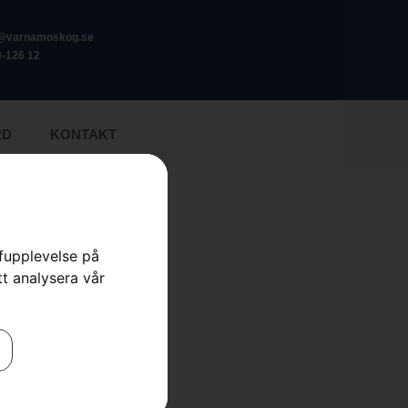
o@varnamoskog.se
-126 12
RD
KONTAKT
rfupplevelse på
tt analysera vår