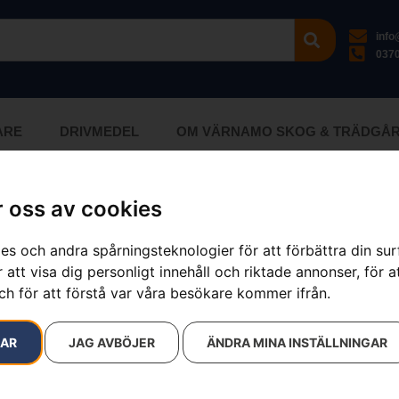
inf
0370
ARE
DRIVMEDEL
OM VÄRNAMO SKOG & TRÄDGÅ
 oss av cookies
.
es och andra spårningsteknologier för att förbättra din su
 att visa dig personligt innehåll och riktade annonser, för a
ch för att förstå var våra besökare kommer ifrån.
RAR
JAG AVBÖJER
ÄNDRA MINA INSTÄLLNINGAR