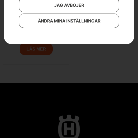
JAG AVBÖJER
ÄNDRA MINA INSTÄLLNINGAR
Husqvarna midjebyxa,
Technical Extreme
LÄS MER