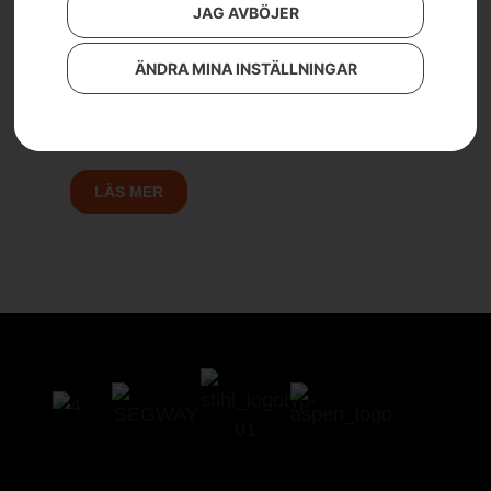
JAG AVBÖJER
ÄNDRA MINA INSTÄLLNINGAR
Svärdsskydd
Från
99
kr
LÄS MER