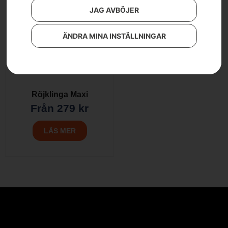
JAG AVBÖJER
ÄNDRA MINA INSTÄLLNINGAR
Röjklinga Maxi
Från
279
kr
LÄS MER