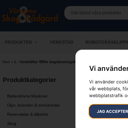
PRODUKTER
VERKSTAD
ROBOTGRÄSKLIPP
Hem
»
L - Innehåller 400m begränsningskabel / 600 st märlor / 5st skar
Vi använder
Endast ett s
Produktkategorier​
Vi använder cooki
vår webbplats, för
webbplatstrafik o
Batteridrivna Maskiner
Oljor, bränslen & smörjmedel
JAG ACCEPTE
Reservdelar & tillbehör
Skog