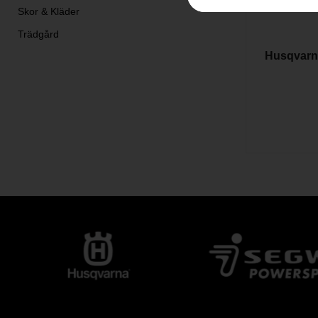
Skor & Kläder
Trädgård
Husqvarna