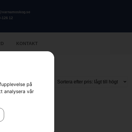
o@varnamoskog.se
-126 12
RD
KONTAKT
rfupplevelse på
tt analysera vår