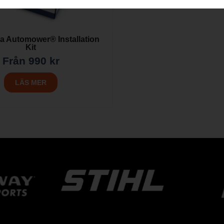
 Automower® Installation
Kit
Från
990
kr
LÄS MER