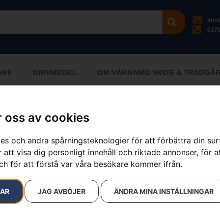
inf
0370
ARE
DRIVMEDEL
OM VÄRNAMO SKOG & TRÄDGÅ
vdon / 5st anslutningskontakter
 oss av cookies
ökresultat
es och andra spårningsteknologier för att förbättra din su
 att visa dig personligt innehåll och riktade annonser, för a
ch för att förstå var våra besökare kommer ifrån.
RAR
JAG AVBÖJER
ÄNDRA MINA INSTÄLLNINGAR