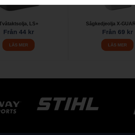
Tvåtaktsolja, LS+
Sågkedjeolja X-GUA
Från
44
kr
Från
69
kr
LÄS MER
LÄS MER