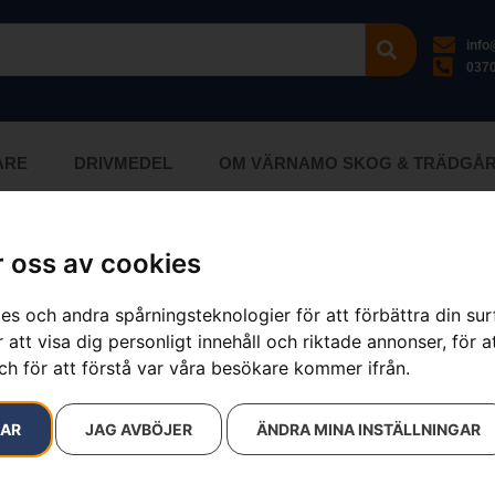
inf
0370
ARE
DRIVMEDEL
OM VÄRNAMO SKOG & TRÄDGÅ
 oss av cookies
esultat
es och andra spårningsteknologier för att förbättra din su
 att visa dig personligt innehåll och riktade annonser, för a
ch för att förstå var våra besökare kommer ifrån.
RAR
JAG AVBÖJER
ÄNDRA MINA INSTÄLLNINGAR