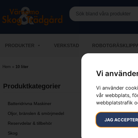
PRODUKTER
VERKSTAD
ROBOTGRÄSKLIPP
Hem
»
10 liter
Vi använder
Visar alla 2 r
Produktkategorier​
Vi använder cooki
vår webbplats, för
webbplatstrafik o
Batteridrivna Maskiner
Oljor, bränslen & smörjmedel
JAG ACCEPTE
Reservdelar & tillbehör
Skog