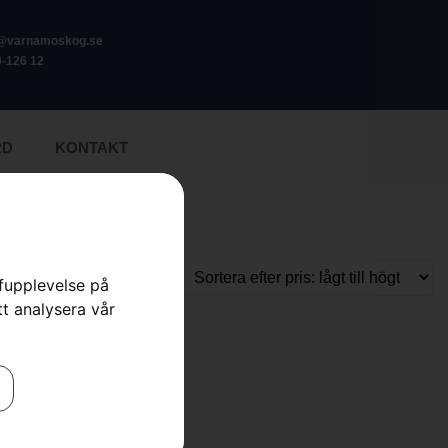
o@varnamoskog.se
-126 12
RD
KONTAKT
rfupplevelse på
tt analysera vår