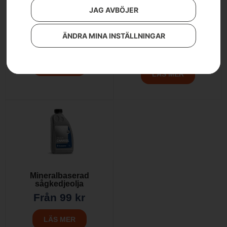
JAG AVBÖJER
Motorolja SAE 10W-40
Sågkedjeolja X-GUARD
ÄNDRA MINA INSTÄLLNINGAR
BIO
Från
44
kr
Från
69
kr
LÄS MER
LÄS MER
Mineralbaserad
sågkedjeolja
Från
99
kr
LÄS MER