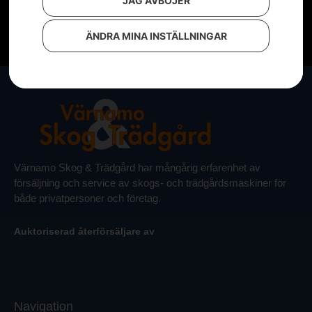
JAG AVBÖJER
ÄNDRA MINA INSTÄLLNINGAR
Värnamo Skog & Trädgård har mångårig erfarenhet av
försäljning och service av skogs- och trädgårdsmaskiner för
både privatpersoner och företag.
Auktoriserad återförsäljare av
Navigation