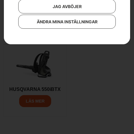
JAG AVBÖJER
HUSQVARNA 345BT
Husqvarna 340iBT
ÄNDRA MINA INSTÄLLNINGAR
LÄS MER
LÄS MER
HUSQVARNA 550iBTX
LÄS MER