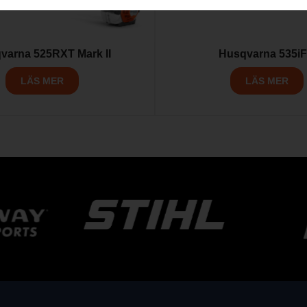
varna 525RXT Mark II
Husqvarna 535i
LÄS MER
LÄS MER