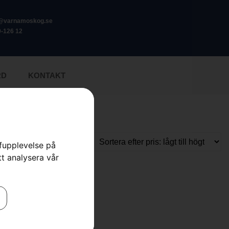
o@varnamoskog.se
-126 12
RD
KONTAKT
rfupplevelse på
tt analysera vår