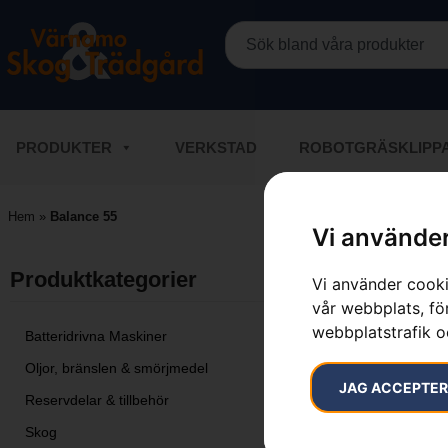
PRODUKTER
VERKSTAD
ROBOTGRÄSKLIPP
Hem
»
Balance 55
Vi använder
Visar alla 2 r
Produktkategorier​
Vi använder cooki
vår webbplats, för
webbplatstrafik o
Batteridrivna Maskiner
Oljor, bränslen & smörjmedel
JAG ACCEPTE
Reservdelar & tillbehör
Skog