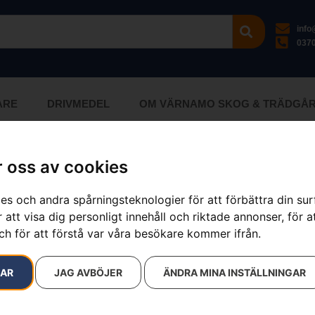
inf
0370
ARE
DRIVMEDEL
OM VÄRNAMO SKOG & TRÄDGÅ
 oss av cookies
esultat
es och andra spårningsteknologier för att förbättra din su
 att visa dig personligt innehåll och riktade annonser, för a
ch för att förstå var våra besökare kommer ifrån.
RAR
JAG AVBÖJER
ÄNDRA MINA INSTÄLLNINGAR