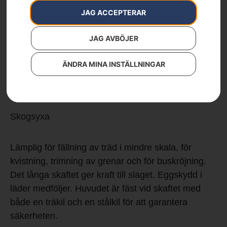
JAG ACCEPTERAR
JAG AVBÖJER
Skogsyxa
ÄNDRA MINA INSTÄLLNINGAR
Artikelnummer:
576926201
Kategorier:
Skog
,
Skogsverktyg
,
Yxor
Varumärken
:
Husqvarna
Skogsyxa
Lämplig för fällning av träd i mindre skala, för
kvistning, trimning av grenar och för buskröjning.
Det långa skaftet ger kraft till slaget. Eggskydd i
läder medföljer. Huvudet är fäst vid skaftet med
både en träkil och en stålkil för att garantera
säkerheten.