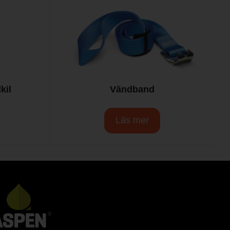
kil
Vändband
Läs mer