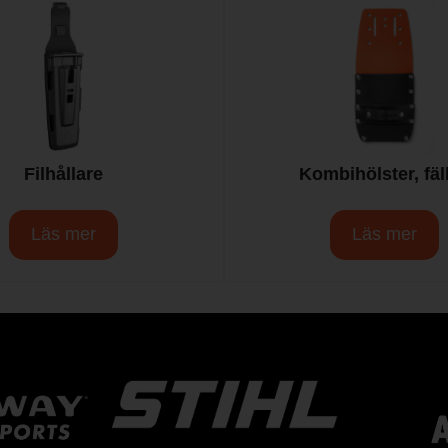
Filhållare
Kombihölster, fäll
Läs mer
Läs mer