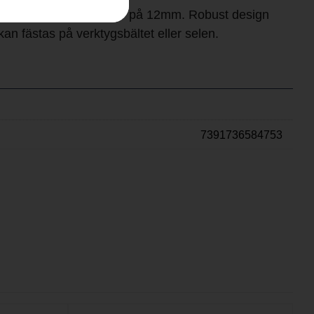
ad metallrulle för kritor på 12mm. Robust design
an fästas på verktygsbältet eller selen.
7391736584753