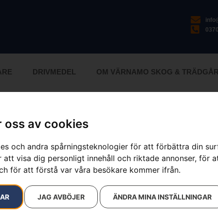
inf
0370
ARE
DRIVMEDEL
OM VÄRNAMO SKOG & TRÄDGÅ
 oss av cookies
Krithållare
es och andra spårningsteknologier för att förbättra din su
 att visa dig personligt innehåll och riktade annonser, för a
Artikelnummer:
593839801
ch för att förstå var våra besökare kommer ifrån.
Kategorier:
Verktygsbälte
Varumärken
:
Husqvarna
RAR
JAG AVBÖJER
ÄNDRA MINA INSTÄLLNINGAR
Utdragbar