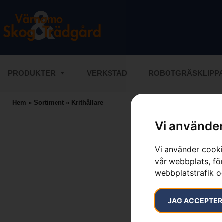
PRODUKTER
VERKSTAD
ROBOTGRÄSKLIPP
Hem
»
Sortiment
»
Krithållare
Vi använder
Vi använder cooki
vår webbplats, för
webbplatstrafik o
JAG ACCEPTE