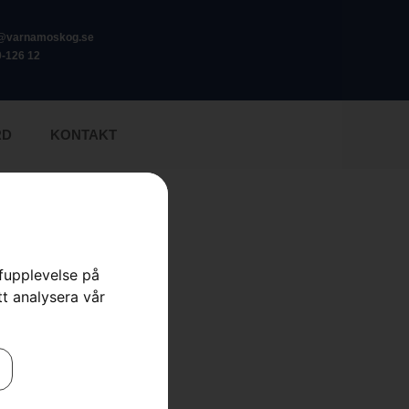
o@varnamoskog.se
-126 12
RD
KONTAKT
rfupplevelse på
tt analysera vår
,
Verktygsbälten och tillbehör