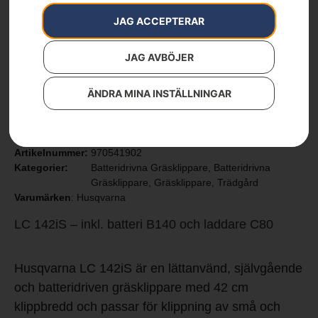
JAG ACCEPTERAR
JAG AVBÖJER
ÄNDRA MINA INSTÄLLNINGAR
HUSQVARNA LC 142iS
med batteri och laddare
Artikelnummer:
970541902
Kategorier:
Batteridrivna Gräsklippare
,
Batteridrivna
Gräsklippare
,
Gräsklippare
,
Trädgård
Varumärken
:
Husqvarna
LC 142iS – inkl. batteri B140 och laddare C80
Husqvarna LC 142iS är en lättanvänd, självgående
och batteridriven gräsklippare med 42 cm
klippbredd och passar för klippning av små och