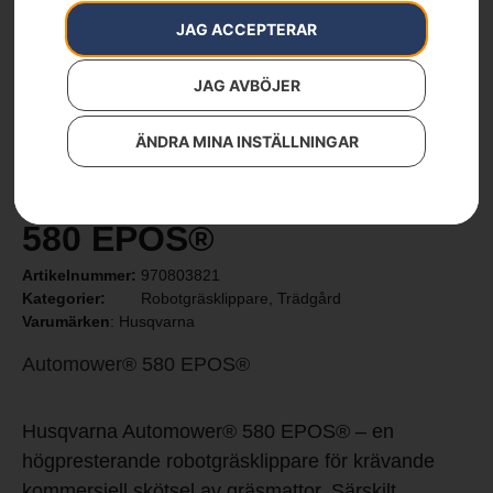
JAG ACCEPTERAR
JAG AVBÖJER
ÄNDRA MINA INSTÄLLNINGAR
Husqvarna Automower®
580 EPOS®
Artikelnummer:
970803821
Kategorier:
Robotgräsklippare
,
Trädgård
Varumärken
:
Husqvarna
Automower® 580 EPOS®
Husqvarna Automower® 580 EPOS® – en
högpresterande robotgräsklippare för krävande
kommersiell skötsel av gräsmattor. Särskilt