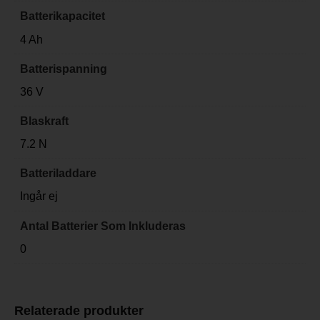
Batterikapacitet
4 Ah
Batterispanning
36 V
Blaskraft
7.2 N
Batteriladdare
Ingår ej
Antal Batterier Som Inkluderas
0
Relaterade produkter