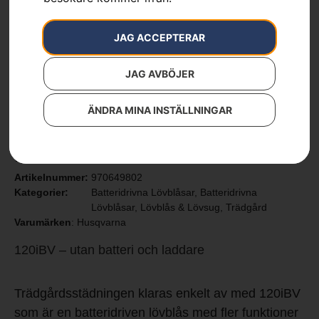
JAG ACCEPTERAR
JAG AVBÖJER
ÄNDRA MINA INSTÄLLNINGAR
Husqvarna 120iBV – utan
batteri och laddare
Artikelnummer:
970649802
Kategorier:
Batteridrivna Lövblåsar
,
Batteridrivna
Lövblåsar
,
Lövblås & Lövsug
,
Trädgård
Varumärken
:
Husqvarna
120iBV – utan batteri och laddare
Trädgårdsstädningen klaras enkelt av med 120iBV
som är en batteridriven lövblås med fler funktioner