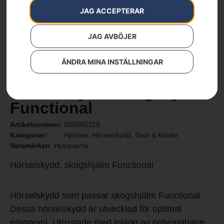
JAG ACCEPTERAR
JAG AVBÖJER
ÄNDRA MINA INSTÄLLNINGAR
Hörselskydd, skogshjälm
Functional
Artikelnummer:
505665325
Kategorier:
Hjälmar
,
Hörselskydd
,
Skor & Kläder
Varumärken
:
Husqvarna
Hörselskydd, skogshjälm Functional
Hörselskydd som passar skogshjälm Functional.
Dessa hörselskydd är utvecklad för optimal
ergonomi. Utrustade med inlägg av polyurethane