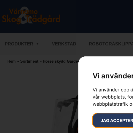
PRODUKTER
VERKSTAD
ROBOTGRÄSKLIPP
Hem
»
Sortiment
»
Hörselskydd Gardener med plexivisir
Vi använder
Vi använder cooki
vår webbplats, för
webbplatstrafik o
JAG ACCEPTE