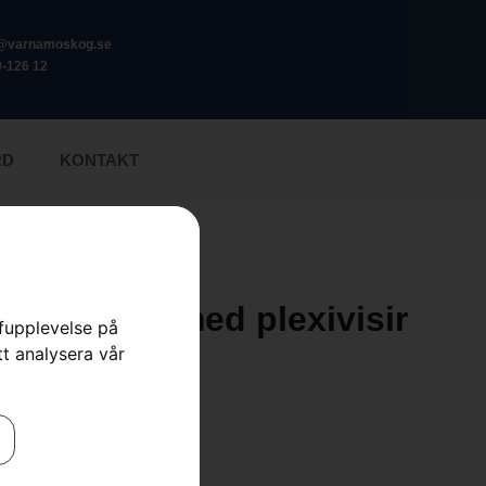
o@varnamoskog.se
-126 12
RD
KONTAKT
 Gardener med plexivisir
rfupplevelse på
tt analysera vår
elskydd
,
Skor & Kläder