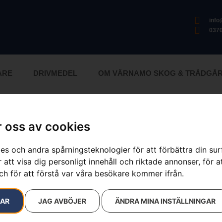
inf
0370
ARE
DRIVMEDEL
OM VÄRNAMO SKOG & TRÄDGÅ
 oss av cookies
Hörselskydd
es och andra spårningsteknologier för att förbättra din su
 att visa dig personligt innehåll och riktade annonser, för a
Artikelnummer:
505665360
Kategorier:
Hjälmar
,
Hörs
ch för att förstå var våra besökare kommer ifrån.
Varumärken
:
Husqvarna
RAR
JAG AVBÖJER
ÄNDRA MINA INSTÄLLNINGAR
Gardener med plexivisir