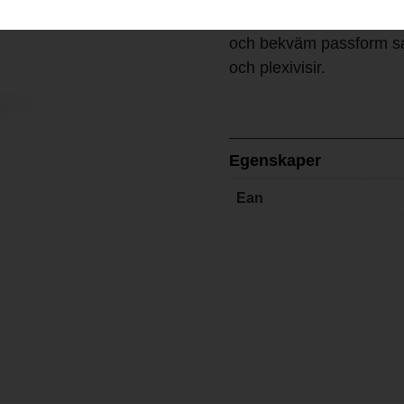
För användning när du u
och bekväm passform sam
och plexivisir.
Egenskaper
Ean