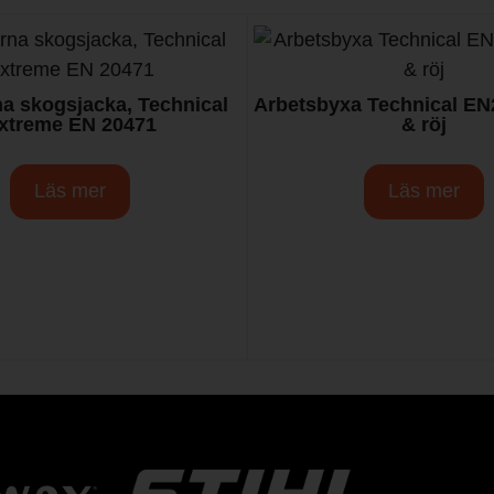
a skogsjacka, Technical
Arbetsbyxa Technical EN
xtreme EN 20471
& röj
Läs mer
Läs mer