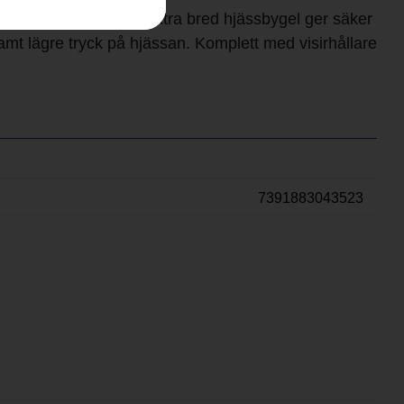
tför trimmer arbete. Extra bred hjässbygel ger säker
t lägre tryck på hjässan. Komplett med visirhållare
7391883043523