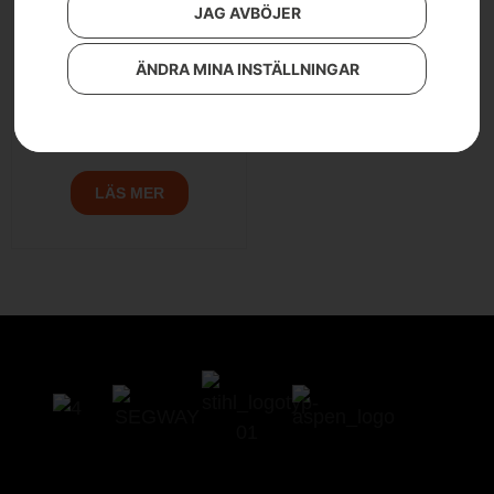
JAG AVBÖJER
ÄNDRA MINA INSTÄLLNINGAR
Fällkil
Från
159
kr
LÄS MER