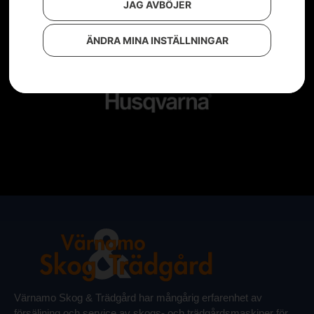
JAG AVBÖJER
ÄNDRA MINA INSTÄLLNINGAR
Värnamo Skog & Trädgård har mångårig erfarenhet av
försäljning och service av skogs- och trädgårdsmaskiner för