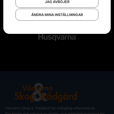
JAG AVBÖJER
ÄNDRA MINA INSTÄLLNINGAR
Värnamo Skog & Trädgård har mångårig erfarenhet av
försäljning och service av skogs- och trädgårdsmaskiner för