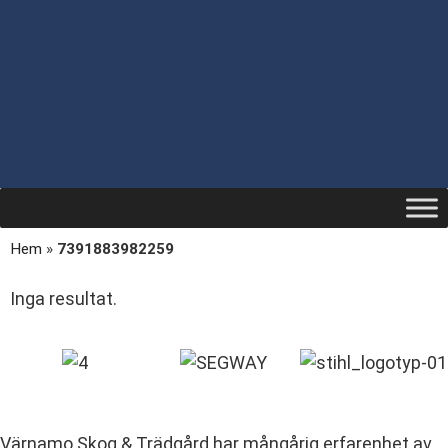
Hem
»
7391883982259
Inga resultat.
Värnamo Skog & Trädgård har mångårig erfarenhet av