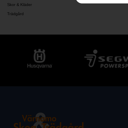
Skor & Kläder
Trädgård