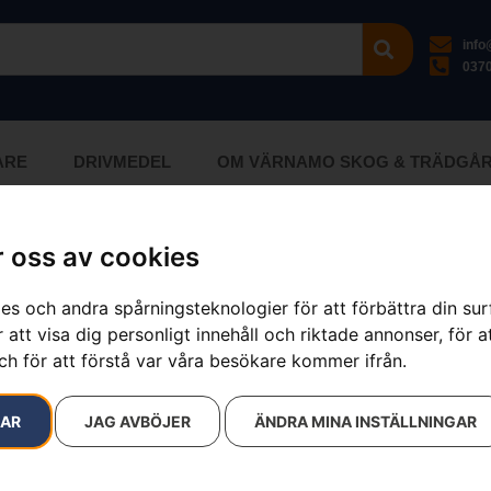
inf
0370
ARE
DRIVMEDEL
OM VÄRNAMO SKOG & TRÄDGÅ
 oss av cookies
.
es och andra spårningsteknologier för att förbättra din su
 att visa dig personligt innehåll och riktade annonser, för a
ch för att förstå var våra besökare kommer ifrån.
RAR
JAG AVBÖJER
ÄNDRA MINA INSTÄLLNINGAR