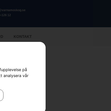
o@varnamoskog.se
-126 12
RD
KONTAKT
rfupplevelse på
tt analysera vår