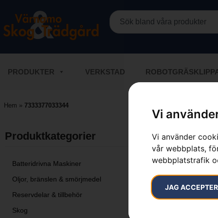
PRODUKTER
VERKSTAD
ROBOTGRÄSKLIPP
Hem
»
7333377033344
Vi använder
Inga resultat
Produktkategorier​
Vi använder cooki
vår webbplats, för
webbplatstrafik o
Batteridrivna Maskiner
Oljor, bränslen & smörjmedel
JAG ACCEPTE
Reservdelar & tillbehör
Skog