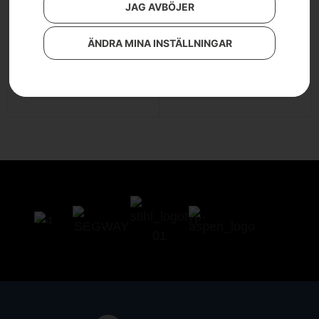
JAG AVBÖJER
HUSQVARNA R 420TsX
AWD
Husqvarna R 418TsX
ÄNDRA MINA INSTÄLLNINGAR
LÄS MER
AWD
LÄS MER