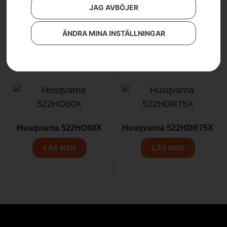
Husqvarna 522HDR60X
JAG AVBÖJER
LÄS MER
Husqvarna 525BX
ÄNDRA MINA INSTÄLLNINGAR
LÄS MER
Husqvarna 522HD60X
Husqvarna 522HDR75X
LÄS MER
LÄS MER