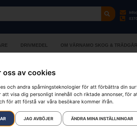
inf
0370
ARE
DRIVMEDEL
OM VÄRNAMO SKOG & TRÄDGÅ
 oss av cookies
ökresultat
es och andra spårningsteknologier för att förbättra din su
 att visa dig personligt innehåll och riktade annonser, för a
ch för att förstå var våra besökare kommer ifrån.
RAR
JAG AVBÖJER
ÄNDRA MINA INSTÄLLNINGAR