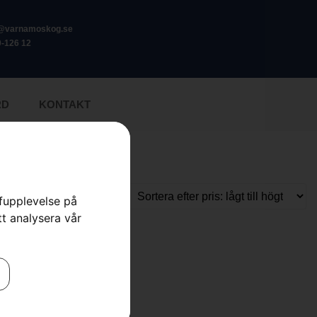
o@varnamoskog.se
-126 12
RD
KONTAKT
rfupplevelse på
tt analysera vår