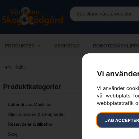
PRODUKTER
VERKSTAD
ROBOTGRÄSKLIPP
Hem
»
0.28 l
Vi använder
Endast ett s
Produktkategorier​
Vi använder cooki
vår webbplats, för
webbplatstrafik o
Batteridrivna Maskiner
Oljor, bränslen & smörjmedel
JAG ACCEPTE
Reservdelar & tillbehör
Skog