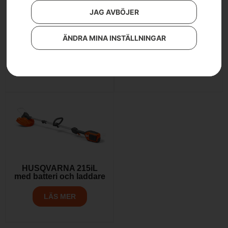
JAG AVBÖJER
HUSQVARNA 215iHD45
HUSQVARNA 110iL
ÄNDRA MINA INSTÄLLNINGAR
utan batteri och laddare
FLXi med batteri och
laddare
LÄS MER
LÄS MER
HUSQVARNA 215iL
med batteri och laddare
LÄS MER