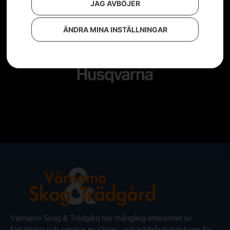
JAG AVBÖJER
ÄNDRA MINA INSTÄLLNINGAR
Värnamo Skog & Trädgård har mångårig erfarenhet av
försäljning och service av skogs- och trädgårdsmaskiner för