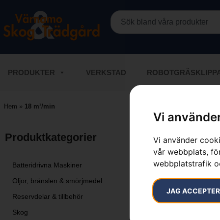
PRODUKTER
VERKSTAD
ROBOTGRÄSKLIPP
Hem
»
18 m³/min
Vi använder
Endast ett s
Produktkategorier​
Vi använder cooki
vår webbplats, för
webbplatstrafik o
Batteridrivna Maskiner
Oljor, bränslen & smörjmedel
JAG ACCEPTE
Reservdelar & tillbehör
Skog