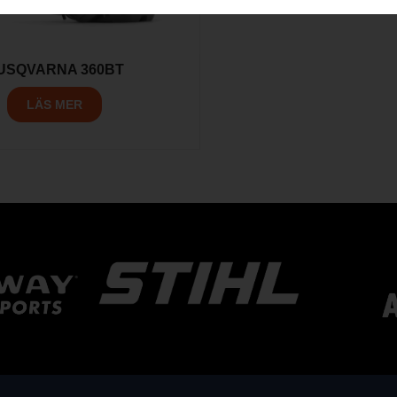
USQVARNA 360BT
LÄS MER