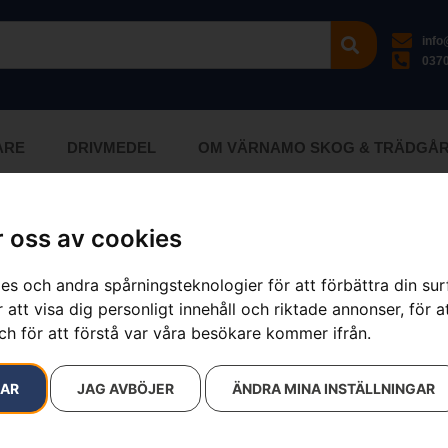
inf
0370
ARE
DRIVMEDEL
OM VÄRNAMO SKOG & TRÄDGÅ
 oss av cookies
ökresultat
es och andra spårningsteknologier för att förbättra din su
 att visa dig personligt innehåll och riktade annonser, för a
ch för att förstå var våra besökare kommer ifrån.
RAR
JAG AVBÖJER
ÄNDRA MINA INSTÄLLNINGAR