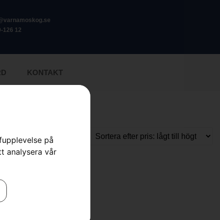
o@varnamoskog.se
-126 12
RD
KONTAKT
rfupplevelse på
tt analysera vår